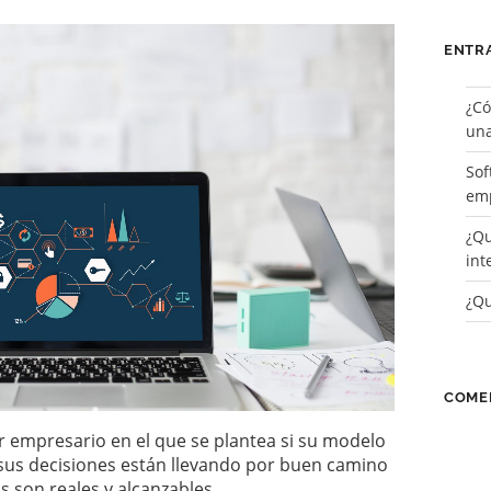
ENTR
¿Có
una
Sof
emp
¿Qu
int
¿Qu
COME
 empresario en el que se plantea si su modelo
 sus decisiones están llevando por buen camino
s son reales y alcanzables.