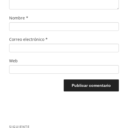
Nombre
*
Correo electrónico
*
Web
Navegación
Siguiente
SIGUIENTE