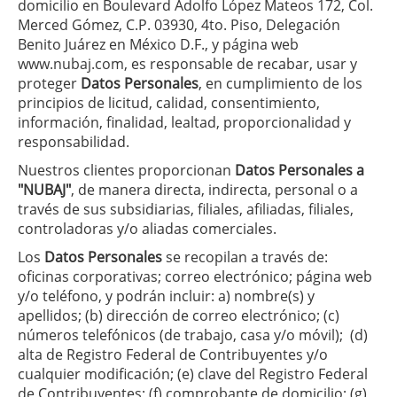
domicilio en Boulevard Adolfo López Mateos 172, Col.
Merced Gómez, C.P. 03930, 4to. Piso, Delegación
Benito Juárez en México D.F., y página web
www.nubaj.com
, es responsable de recabar, usar y
proteger
Datos Personales
, en cumplimiento de los
principios de licitud, calidad, consentimiento,
información, finalidad, lealtad, proporcionalidad y
responsabilidad.
Nuestros clientes proporcionan
Datos Personales a
"NUBAJ"
, de manera directa, indirecta, personal o a
través de sus subsidiarias, filiales, afiliadas, filiales,
controladoras y/o aliadas comerciales.
Los
Datos Personales
se recopilan a través de:
oficinas corporativas; correo electrónico; página web
y/o teléfono, y podrán incluir: a) nombre(s) y
apellidos; (b) dirección de correo electrónico; (c)
números telefónicos (de trabajo, casa y/o móvil); (d)
alta de Registro Federal de Contribuyentes y/o
cualquier modificación; (e) clave del Registro Federal
de Contribuyentes; (f) comprobante de domicilio; (g)