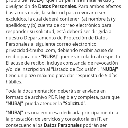
propio de
"NUBAJ"
que nos permite limitar el uso y
divulgación de
Datos Personales
. Para ambos efectos
basta nos envíe, la solicitud para revocar o ser
excluidos, la cual deberá contener: (a) nombre (s) y
apellidos; y (b) cuenta de correo electrónico para
responder su solicitud, está deberá ser dirigida a
nuestro Departamento de Protección de Datos
Personales al siguiente correo electrónico
privacidad@nubaj.com
, debiendo recibir acuse de
recibo para que
"NUBAJ"
quede vinculado al respecto.
El acuse de recibo, incluye constancia de revocación
y/o de inscripción al "Listado de Exclusión".
"NUBAJ"
tiene un plazo máximo para dar respuesta de 5 días
hábiles.
Toda la documentación deberá ser enviada en
formato de archivo PDF, legible y completa, para que
"NUBAJ"
pueda atender la
"Solicitud"
.
"NUBAJ"
es una empresa dedicada principalmente a
la prestación de servicios y consultoría en IT, en
consecuencia los
Datos Personales
podrán ser