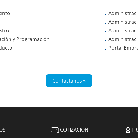
iente
Administraci
Administraci
stro
Administrac
eación y Programación
Administrac
ducto
Portal Empre
Contáctanos »
OS
COTIZACIÓN
TR